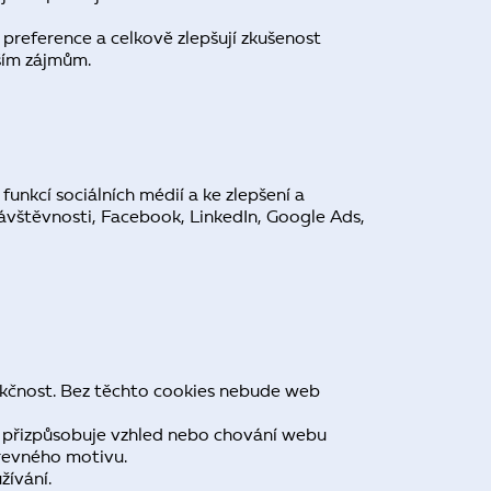
 preference a celkově zlepšují zkušenost
aším zájmům.
unkcí sociálních médií a ke zlepšení a
návštěvnosti, Facebook, LinkedIn, Google Ads,
nkčnost. Bez těchto cookies nebude web
ž přizpůsobuje vzhled nebo chování webu
arevného motivu.
žívání.