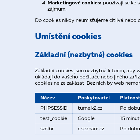
Marketingové cookies:
používají se ke 
zájmům.
Do cookies nikdy neumisťujeme citlivá nebo 
Umístění cookies
Základní (nezbytné) cookies
Základní cookies jsou nezbytné k tomu, aby 
ukládají do vašeho počítače nebo jiného zaří
cookies nelze zakázat. Bez nich by web nemo
Název
Poskytovatel
Platnos
PHPSESSID
turne.k2.cz
Po dobu
test_cookie
Google
15 minut
sznlbr
c.seznam.cz
Po dobu