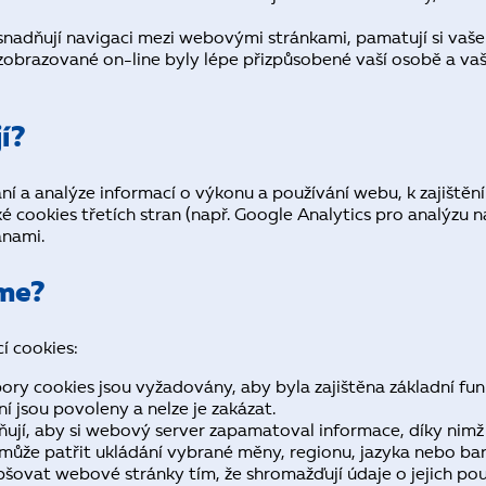
usnadňují navigaci mezi webovými stránkami, pamatují si vaše
y zobrazované on-line byly lépe přizpůsobené vaší osobě a v
í?
 a analýze informací o výkonu a používání webu, k zajištění f
é cookies třetích stran (např. Google Analytics pro analýzu 
anami.
áme?
í cookies:
ory cookies jsou vyžadovány, aby byla zajištěna základní fu
 jsou povoleny a nelze je zakázat.
ují, aby si webový server zapamatoval informace, díky nim
 může patřit ukládání vybrané měny, regionu, jazyka nebo b
ovat webové stránky tím, že shromažďují údaje o jejich pou