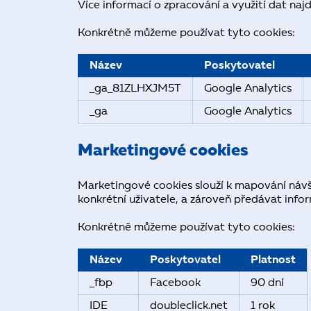
Více informací o zpracování a využití dat na
Konkrétně můžeme používat tyto cookies:
Název
Poskytovatel
_ga_81ZLHXJM5T
Google Analytics
_ga
Google Analytics
Marketingové cookies
Marketingové cookies slouží k mapování návš
konkrétní uživatele, a zároveň předávat inf
Konkrétně můžeme používat tyto cookies:
Název
Poskytovatel
Platnost
_fbp
Facebook
90 dní
IDE
doubleclick.net
1 rok