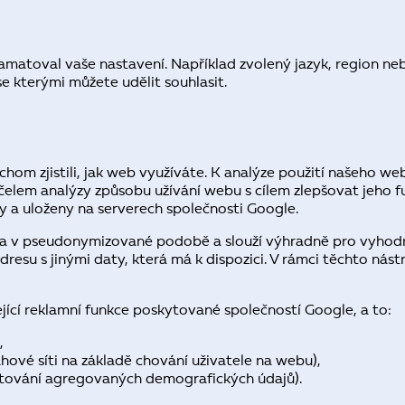
amatoval vaše nastavení. Například zvolený jazyk, region ne
se kterými můžete udělit souhlasit.
chom zjistili, jak web využíváte. K analýze použití našeho w
účelem analýzy způsobu užívání webu s cílem zlepšovat jeh
y a uloženy na serverech společnosti Google.
na v pseudonymizované podobě a slouží výhradně pro vyhod
esu s jinými daty, která má k dispozici. V rámci těchto nást
ející reklamní funkce poskytované společností Google, a to:
,
ové síti na základě chování uživatele na webu),
rtování agregovaných demografických údajů).