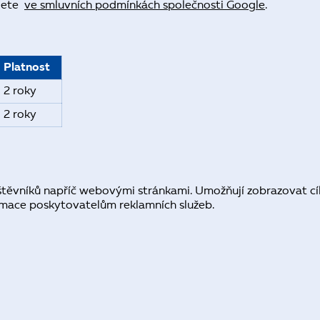
jdete
ve smluvních podmínkách společnosti Google
.
Platnost
2 roky
2 roky
těvníků napříč webovými stránkami. Umožňují zobrazovat cíle
ormace poskytovatelům reklamních služeb.