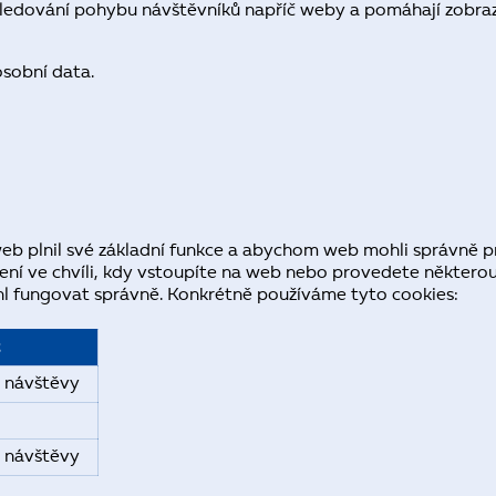
sledování pohybu návštěvníků napříč weby a pomáhají zobrazo
osobní data.
web plnil své základní funkce a abychom web mohli správně 
zení ve chvíli, kdy vstoupíte na web nebo provedete některo
hl fungovat správně. Konkrétně používáme tyto cookies:
t
 návštěvy
 návštěvy